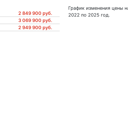
График изменения цены н
2 849 900 руб.
2022 по 2025 год.
3 069 900 руб.
2 949 900 руб.
бличной офертой, представленна исключительно в ознакомительных ц
Показать отличия
Адрес
ственности за отличия комплетаций автомобилей от фактических. Изо