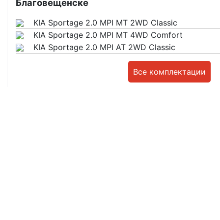
Благовещенске
KIA Sportage 2.0 MPI MT 2WD Classic
KIA Sportage 2.0 MPI MT 4WD Comfort
KIA Sportage 2.0 MPI AT 2WD Classic
Все комплектации
Смотреть брошюру:
Информация о ценах и комплектациях автомобилей не является пу
Авотсалон
обращения в автосалон. Веб сайт newautosalon.ru не несет ответ