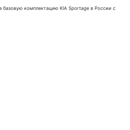
а базовую комплектацию KIA Sportage в России с
елях. Цены на сайте могут отличаться от фактических на момент
Телефон
бражения, товарные знаки и торговые марки представленные на